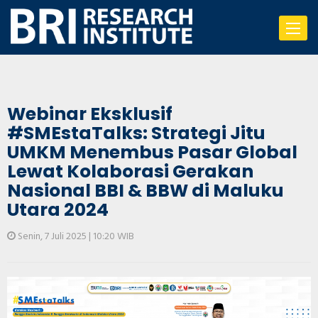
Toggle
navigat
Webinar Eksklusif
#SMEstaTalks: Strategi Jitu
UMKM Menembus Pasar Global
Lewat Kolaborasi Gerakan
Nasional BBI & BBW di Maluku
Utara 2024
Senin, 7 Juli 2025 | 10:20 WIB